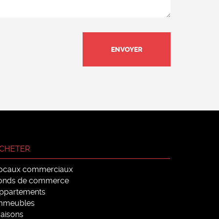
CHETER
ocaux commerciaux
onds de commerce
ppartements
mmeubles
aisons