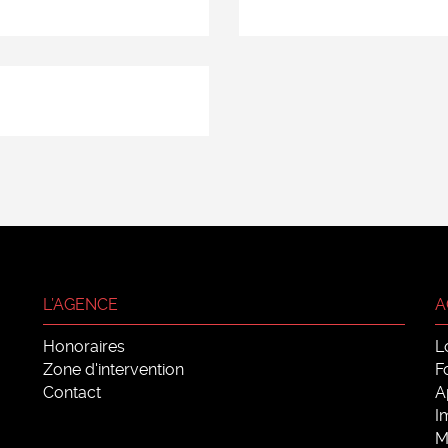
L’AGENCE
A
Honoraires
L
Zone d'intervention
F
Contact
A
I
M