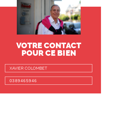
VOTRE CONTACT
POUR CE BIEN
XAVIER COLOMBET
0389465946