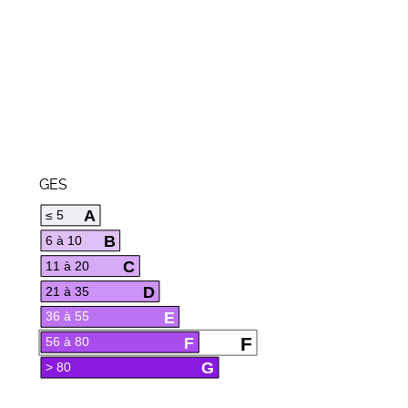
GES
A
≤ 5
B
6 à 10
C
11 à 20
D
21 à 35
E
36 à 55
F
F
56 à 80
G
> 80