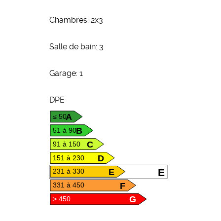
Chambres: 2x3
Salle de bain: 3
Garage: 1
DPE
A
≤ 50
B
51 à 90
C
91 à 150
D
151 à 230
E
E
231 à 330
F
331 à 450
G
> 450