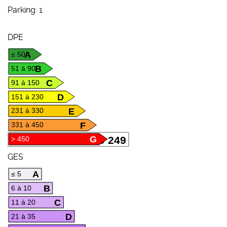
Parking: 1
DPE
A
≤ 50
B
51 à 90
C
91 à 150
D
151 à 230
E
231 à 330
F
331 à 450
G
D 249
> 450
GES
A
≤ 5
B
6 à 10
C
11 à 20
D
21 à 35