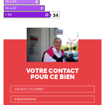
E
36 à 55
F
56 à 80
G
D 34
> 80
VOTRE CONTACT
POUR CE BIEN
XAVIER COLOMBET
0389465946